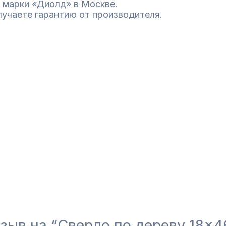
 марки «Диолд» в Москве.
лучаете гарантию от производителя.
тзыв на “Сверло по дереву 18×