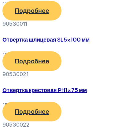
110
₽
Подробнее
90530011
Отвертка шлицевая SL5x100 мм
150
₽
Подробнее
90530021
Отвертка крестовая РH1x75 мм
150
₽
Подробнее
90530022