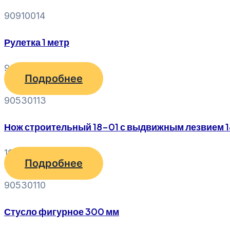
90910014
Рулетка 1 метр
90
₽
Подробнее
90530113
Нож строительный 18-01 с выдвижным лезвием 1
100
₽
Подробнее
90530110
Стусло фигурное 300 мм