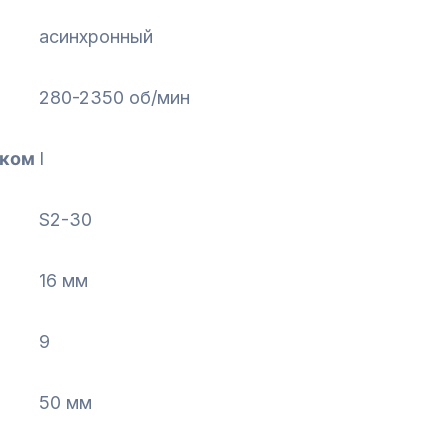
асинхронный
280-2350 об/мин
оком
I
S2-30
16 мм
9
50 мм