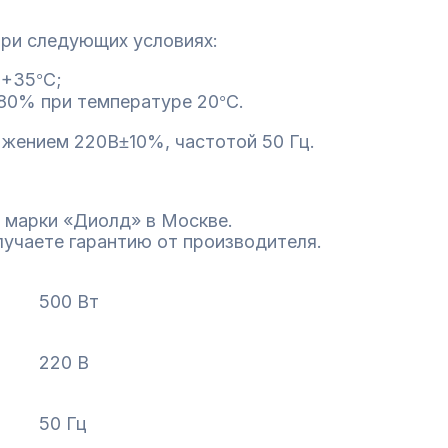
при следующих условиях:
 +35
С;
°
 80% при температуре 20
С.
°
ряжением 220В
10%, частотой 50 Гц.
±
 марки «Диолд» в Москве.
лучаете гарантию от производителя.
500 Вт
220 В
50 Гц