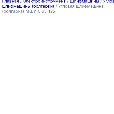
Главная
/
Электроинструмент
/
Шлифмашины
/
Угло
шлифмашины (болгарки)
/ Угловая шлифмашина
(болгарка) МШУ-0,95-125