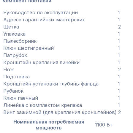
Комплект поставки
Руководство по эксплуатации
1
Адреса гарантийных мастерских
1
Щетка
2
Упаковка
1
Пылесборник
1
Ключ шестигранный
1
Патрубок
1
Кронштейн крепления линейки
1
Нож
2
Подставка
1
Кронштейн установки глубины фальца
1
Рубанок
1
Ключ гаечный
1
Линейка с комплектом крепежа
1
Винт зажимной (для крепления кронштейнов)
2
Номинальная потребляемая
1100 Вт
мощность