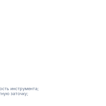
ость инструмента;
тную заточку;
.