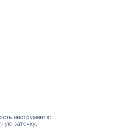
ость инструмента;
тную заточку;
.