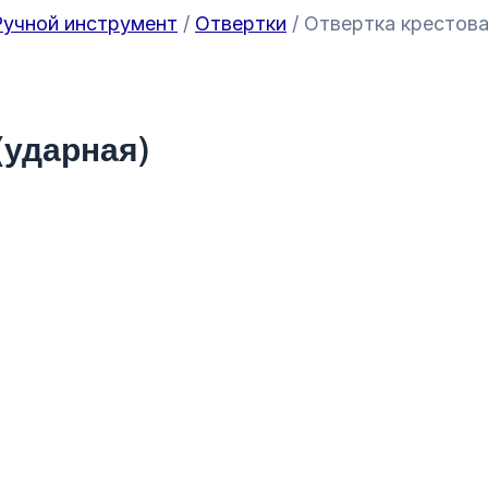
Ручной инструмент
/
Отвертки
/ Отвертка крестова
(ударная)