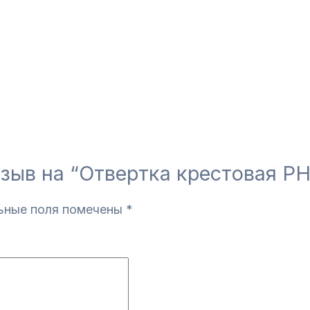
тзыв на “Отвертка крестовая PH
ьные поля помечены
*