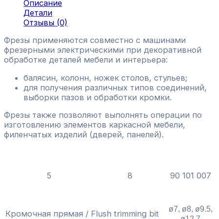
Описание
Детали
Отзывы (0)
Фрезы применяются совместно с машинами
фрезерными электрическими при декоративной
обработке деталей мебели и интерьера:
балясин, колонн, ножек столов, стульев;
для получения различных типов соединений,
выборки пазов и обработки кромки.
Фрезы также позволяют выполнять операции по
изготовлению элементов каркасной мебели,
филенчатых изделий (дверей, панелей).
Количество фрез в
Диаметр
Артикул
наборе, шт.
хвостовика, мм
5
8
90 101 007
Размер,
Тип фрезы
мм
ø7,
ø
8,
ø
9.5,
Кромочная прямая / Flush trimming bit
ø
12.7