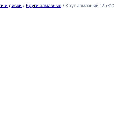
ги и диски
/
Круги алмазные
/ Круг алмазный 125×2