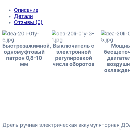
Описание
Детали
Отзывы (0)
Быстрозажимной,
Выключатель с
Мощн
одномуфтовый
электронной
бесщето
патрон 0,8-10
регулировкой
двигател
мм
числа оборотов
воздуш
охлажде
Дрель ручная электрическая аккумуляторная ДЭА