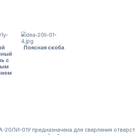
ый
Поясная скоба
чный
ь с
ным
нием
-20ЛИ-01У предназначена для сверления отверст