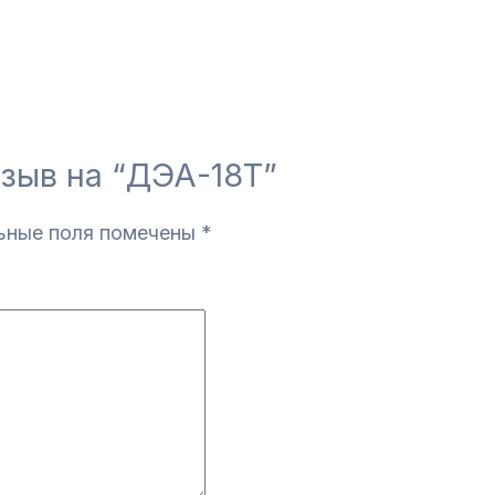
тзыв на “ДЭА-18Т”
ьные поля помечены
*