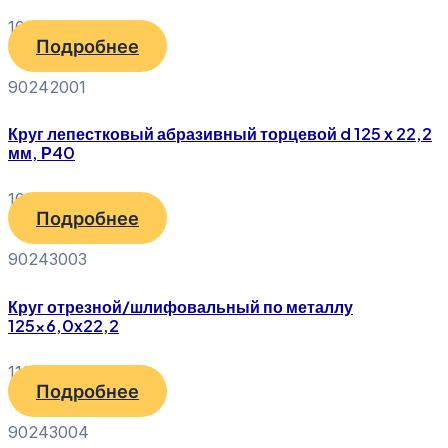
100
₽
Подробнее
90242001
Круг лепестковый абразивный торцевой d 125 х 22,2
мм, Р40
100
₽
Подробнее
90243003
Круг отрезной/шлифовальный по металлу
125×6,0x22,2
110
₽
Подробнее
90243004