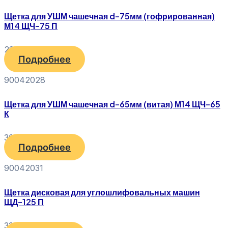
Щетка для УШМ чашечная d-75мм (гофрированная)
М14 ЩЧ-75 П
280
₽
Подробнее
90042028
Щетка для УШМ чашечная d-65мм (витая) М14 ЩЧ-65
К
300
₽
Подробнее
90042031
Щетка дисковая для углошлифовальных машин
ЩД-125 П
330
₽