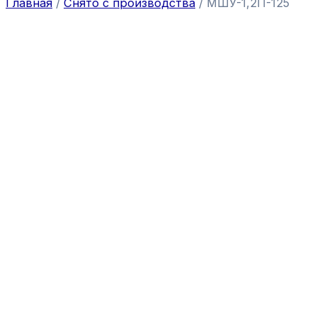
Главная
/
Снято с производства
/ МШУ-1,2П-125