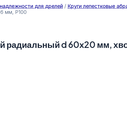
надлежности для дрелей
/
Круги лепестковые абр
6 мм, P100
 радиальный d 60х20 мм, хвос