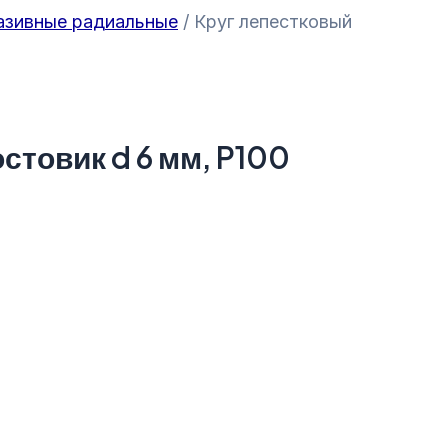
азивные радиальные
/ Круг лепестковый
товик d 6 мм, P100