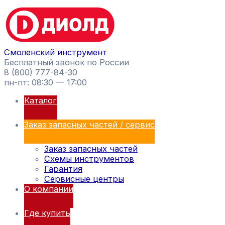
Перейти
Навигация
Поиск
к
по
товаров
содержимому
записям
Смоленский инструмент
Бесплатный звонок по России
8 (800) 777-84-30
пн-пт: 08:30 — 17:00
Каталог
Заказ запасных частей / сервис
Заказ запасных частей
Схемы инструментов
Гарантия
Сервисные центры
О компании
Где купить