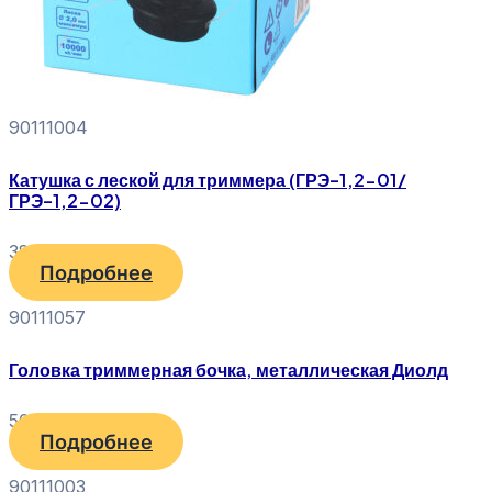
90111004
Катушка с леской для триммера (ГРЭ-1,2-01/
ГРЭ-1,2-02)
380
₽
Подробнее
90111057
Головка триммерная бочка, металлическая Диолд
500
₽
Подробнее
90111003